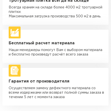
Тротуарная плитка всегда на складе
макс. длина груза 4 м
Всегда храним на складе более 4000 м2 тротуарной
Машина - 3,5 тн до 30 м3
от 1 900 ₽
плитки.
макс. длина груза 6 м
Максимальная загрузка производства 500 м2 в день.
Машина - 5 тн до 30 м3
от 2 000 ₽
макс. длина груза 6 м
Машина - 10 тн до 50 м3
от 3 500 ₽
Бесплатный расчет материала
макс. длина груза 8 м
Наши менеджеры помогут Вам с выбором материала
Машина - 20 тн до 80 м3
от 5 500 ₽
и бесплатно произведут расчёт всего заказа
макс. длина груза 8 м
Манипулятор до 5 тн
от 3 600 ₽
макс. длина груза 5 м
Гарантия от производителя
Манипулятор до 10 тн
от 4 200 ₽
макс. длина груза 10 м
Осуществляем замену дефектного материала со
всеми издержками или возврат полной суммы заказа в
Манипулятор до 15 тн
течении 5 лет с момента заказа
от 6 500 ₽
макс. длина груза 14 м