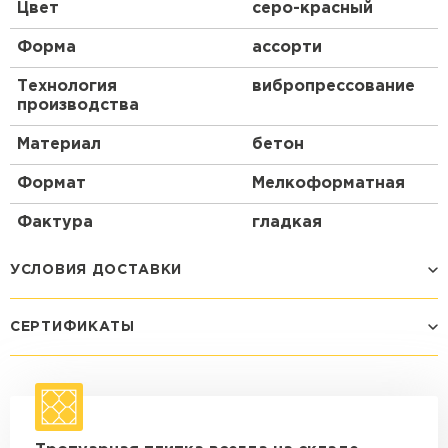
Цвет
серо-красный
Форма
ассорти
Технология
вибропрессование
производства
Материал
бетон
Формат
Мелкоформатная
Фактура
гладкая
УСЛОВИЯ ДОСТАВКИ
СЕРТИФИКАТЫ
Способ доставки
Стоимость доставки
Машина - 1,5 тн до 14 м3
от 1 200 ₽
макс. длина груза 4 м
Машина - 1,5 тн до 20 м3
от 1 700 ₽