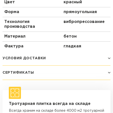
Цвет
красный
Форма
прямоугольная
Технология
вибропрессование
производства
Материал
бетон
Фактура
гладкая
УСЛОВИЯ ДОСТАВКИ
СЕРТИФИКАТЫ
Способ доставки
Стоимость доставки
Машина - 1,5 тн до 14 м3
от 1 200 ₽
макс. длина груза 4 м
Машина - 1,5 тн до 20 м3
от 1 700 ₽
Тротуарная плитка всегда на складе
макс. длина груза 4 м
Всегда храним на складе более 4000 м2 тротуарной