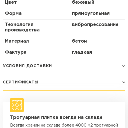
Цвет
бежевый
Форма
прямоугольная
Технология
вибропрессование
производства
Материал
бетон
Фактура
гладкая
УСЛОВИЯ ДОСТАВКИ
СЕРТИФИКАТЫ
Способ доставки
Стоимость доставки
Машина - 1,5 тн до 14 м3
от 1 200 ₽
макс. длина груза 4 м
Машина - 1,5 тн до 20 м3
от 1 700 ₽
Тротуарная плитка всегда на складе
макс. длина груза 4 м
Всегда храним на складе более 4000 м2 тротуарной