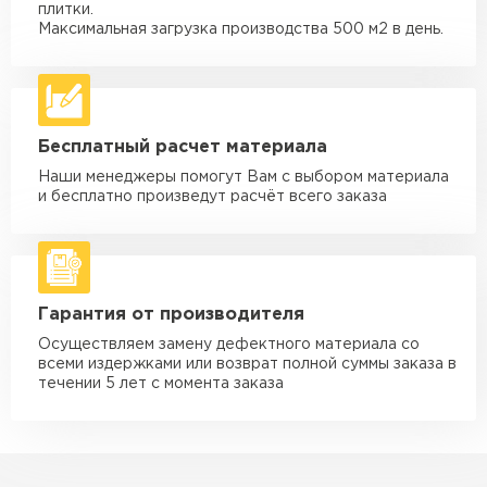
Машина - 3,5 тн до 30 м3
от 1 900 ₽
плитки.
макс. длина груза 6 м
Максимальная загрузка производства 500 м2 в день.
Машина - 5 тн до 30 м3
от 2 000 ₽
макс. длина груза 6 м
Машина - 10 тн до 50 м3
от 3 500 ₽
Бесплатный расчет материала
макс. длина груза 8 м
Наши менеджеры помогут Вам с выбором материала
Машина - 20 тн до 80 м3
от 5 500 ₽
и бесплатно произведут расчёт всего заказа
макс. длина груза 8 м
Манипулятор до 5 тн
от 3 600 ₽
макс. длина груза 5 м
Гарантия от производителя
Манипулятор до 10 тн
от 4 200 ₽
макс. длина груза 10 м
Осуществляем замену дефектного материала со
всеми издержками или возврат полной суммы заказа в
Манипулятор до 15 тн
течении 5 лет с момента заказа
от 6 500 ₽
макс. длина груза 14 м
ЗАКАЗАТЬ С ДОСТАВКОЙ