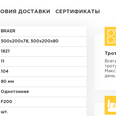
ЛОВИЯ ДОСТАВКИ
СЕРТИФИКАТЫ
BRAER
500x200x78, 500x200x80
1821
Трот
Всег
11
трот
Макс
104
день.
80 мм
Однотонная
F200
шт.