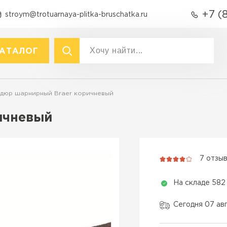
+7 (
stroym@trotuarnaya-plitka-bruschatka.ru
АТАЛОГ
акты
р
Вид
дюр шарнирный Braer коричневый
Тротуарная плитка
Тротуарная плитка
ичневый
Брусчатка (кирпичик)
Крупноформатная тротуарна
Бордюры
раснодаре
Продажа б
Полимерпесчаная плитка
7 отзы
Фасадная плитка
ПЕРЕЙ
Резиновая плитка
На складе 582
Технология
Материалы для
благоустройства
Вибропресс
Сегодня 07 ав
Вибролитье