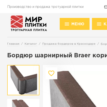
Производство и продажа тротуарной плитки
МЕНЮ
К
Доставка и оплата
Акции
О компании
Конт
Това
Главная
Каталог
Продажа бордюров в Краснодаре
Бор
Перейти в каталог
Бордюр шарнирный Braer кор
Продажа тротуарной плитки в К
ПЕРЕЙТИ