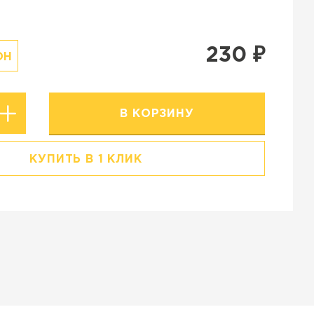
Резиновая крошка
Stellard
Клинкерная глина
230
₽
ОН
В КОРЗИНУ
КУПИТЬ В 1 КЛИК