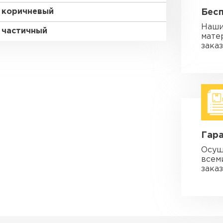
коричневый
Бес
Наши
частичный
мате
зака
Гара
Осущ
всем
заказ