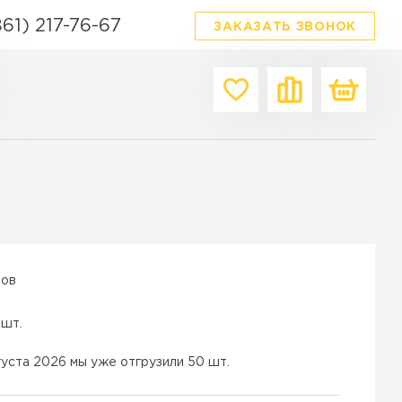
861) 217-76-67
ЗАКАЗАТЬ ЗВОНОК
Производитель
Форма
Цвет
Браер
Квадратная
Серый
Выбор
Прямоугольная
Красный
я плитка
Фабрика Готика
Фигурная
Белый
ордюров в Краснодаре
342 Механический завод
Ассорти
Коричнев
вов
ТИ
Steinrus
Материал
Черный
Бетон
 шт.
Каменный век
Желтый
Гранит
White hills
Зеленый
густа 2026 мы уже отгрузили 50 шт.
Полимерпесок
Сиян
Бежевый